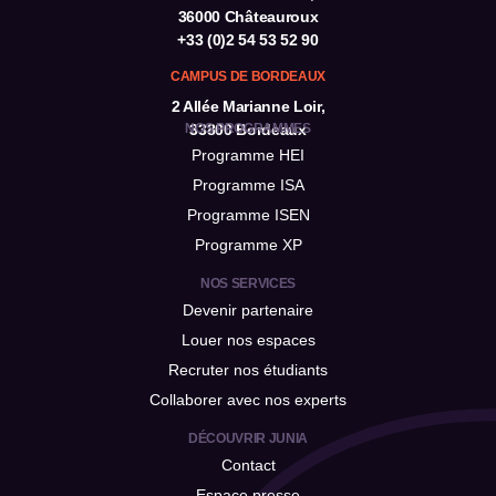
36000 Châteauroux
+33 (0)2 54 53 52 90
CAMPUS DE BORDEAUX
2 Allée Marianne Loir,
NOS PROGRAMMES
33800 Bordeaux
Programme HEI
Programme ISA
Programme ISEN
Programme XP
NOS SERVICES
Devenir partenaire
Louer nos espaces
Recruter nos étudiants
Collaborer avec nos experts
DÉCOUVRIR JUNIA
Contact
Espace presse