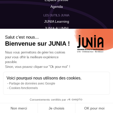
Agenda
LES OUTILS JUNIA
JUNIA Learning
JUNIA ALUMNI
JUNIA Talent
Salut c'est nous...
Bienvenue sur JUNIA !
Nous vous permettons de gérer les cookies
pour vous offrir la meilleure expérience
possible.
Sinon, vous pouvez cliquer sur "Ok pour moi" !
Voici pourquoi nous utilisons des cookies.
Fermeture estivale de JUNIA du
Mentions légales
-
Politique de confidentialité
-
Notre politique RSE
-
Gestion des
Partage de données avec Google
3 au 16 août 2026
cookies
-
Plan du site
-
Accessibilité & Handicap
Cookies fonctionnels
Lire l'article
Consentements certifiés par
Made by
Non merci
Je choisis
OK pour moi