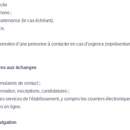
cile
hone ;
artenance (le cas échéant).
ce,
onnées d’une personne à contacter en cas d’urgence (représentant
ves aux échanges
mulaires de contact ;
mation, inscriptions, candidatures ;
s services de l’établissement, y compris les courriers électroniqu
es en ligne.
vigation