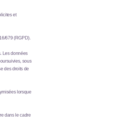
icites et
016/679 (RGPD).
es. Les données
oursuivies, sous
e des droits de
nymisées lorsque
re dans le cadre