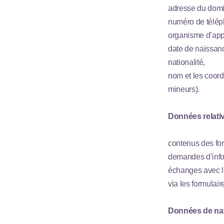
adresse du domi
numéro de télép
organisme d’app
date de naissan
nationalité,
nom et les coord
mineurs).
Données relati
contenus des for
demandes d’infor
échanges avec le
via les formulair
Données de na