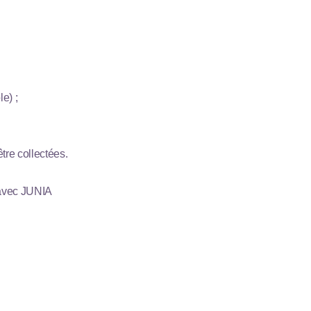
e) ;
tre collectées.
n avec JUNIA