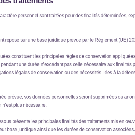
 des traitements
ractère personnel sont traitées pour des finalités déterminées, expl
nt repose sur une base juridique prévue par le Règlement (UE) 2
uées constituent les principales règles de conservation appliqué
pendant une durée n’excédant pas celle nécessaire aux finalités p
gations légales de conservation ou des nécessités liées à la défens
urée prévue, vos données personnelles seront supprimées ou ano
n n’est plus nécessaire.
ssous présente les principales finalités des traitements mis en œuv
 leur base juridique ainsi que les durées de conservation associées.