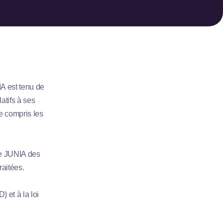
IA est tenu de
atifs à ses
ce compris les
ite JUNIA des
raitées.
 et à la loi