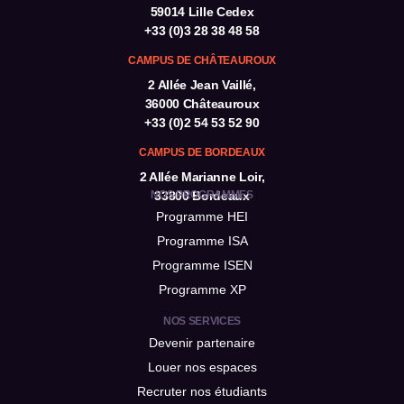
59014 Lille Cedex
+33 (0)3 28 38 48 58
CAMPUS DE CHÂTEAUROUX
2 Allée Jean Vaillé,
36000 Châteauroux
+33 (0)2 54 53 52 90
CAMPUS DE BORDEAUX
2 Allée Marianne Loir,
NOS PROGRAMMES
33800 Bordeaux
Programme HEI
Programme ISA
Programme ISEN
Programme XP
NOS SERVICES
Devenir partenaire
Louer nos espaces
Recruter nos étudiants