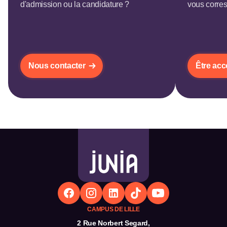
d'admission ou la candidature ?
vous corre
Nous contacter
Être ac
CAMPUS DE LILLE
2 Rue Norbert Segard,