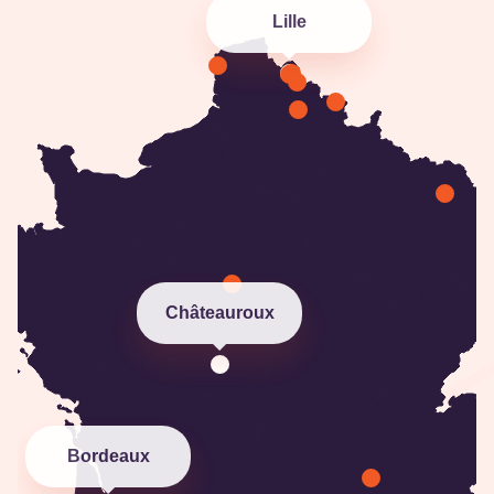
Lille
Lycée Notre Dame de Grâce
Rue de la Croix 13, 59600 Maubeuge Pont-
Allant, Hauts-de-France France
Lycée Ozanam
Voie Rapide Urbaine, 59000 Lille, Hauts-de-
France France
Châteauroux
Lycée Saint Denis
Chemin de la Muette 1, 07100 Annonay,
Auvergne-Rhône-Alpes France
Lycée Saint Joseph et Nazareth
Bordeaux
Haffreingue
Avenue Charles de Gaulle 67, 62200 Boulogne-