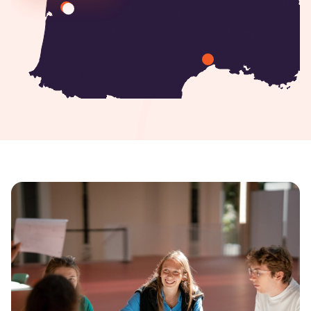
sur-Mer, Hauts-de-France France
Lycée Saint Joseph Pierre Rouge
Avenue du Campus Agropolis, 34980
Montferrier-sur-Lez, Occitania France
Lycée Saint Luc
Boulevard de la Liberté 31, 59400 Cambrai,
Hauts-de-France France
Lycée Sainte Croix-Sainte Euverte
Boulevard Saint-Euverte 9, 45000 Orléans,
Centre-Val de Loire France
Lycée Sainte Marie Grand Lebrun
Avenue Charles de Gaulle 164, 33200