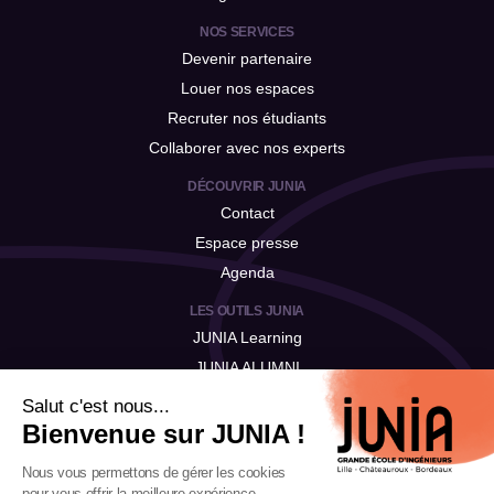
pour la suite de votre parcours.
NOS SERVICES
Devenir partenaire
Louer nos espaces
Recruter nos étudiants
Collaborer avec nos experts
DÉCOUVRIR JUNIA
Contact
Espace presse
Agenda
LES OUTILS JUNIA
JUNIA Learning
JUNIA ALUMNI
JUNIA Talent
Salut c'est nous...
Bienvenue sur JUNIA !
Nous vous permettons de gérer les cookies
pour vous offrir la meilleure expérience