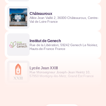
Châteauroux
Allée Jean Vaillé 2, 36000 Châteauroux, Centre-
Val de Loire France
Institut de Genech
Rue de la Libération, 59242 Genech Le Noiriez,
Hauts-de-France France
Lycée Jean XXIII
Rue Monseigneur Joseph-Jean Heintz 10,
57950 Montigny-lès-Metz, Grand Est France
Lycée La Salle
Rue Colbert 31 ter, 59000 Lille, Hauts-de-
France France