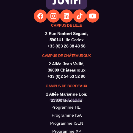
Concrètement, vous suivez pendant deux ans une
prépa classique (type MPSI, PCSI…), avec un
rythme académique soutenu et des bases solides
CAMPUS DE LILLE
en mathématiques, physique et sciences de
2 Rue Norbert Segard,
l’ingénieur.
59014 Lille Cedex
La particularité d’une CPGE associée réside dans le
+33 (0)3 28 38 48 58
lien direct avec JUNIA :
CAMPUS DE CHÂTEAUROUX
vous bénéficiez d’un parcours sécurisé vers le
2 Allée Jean Vaillé,
cycle ingénieur (notamment HEI ou ISEN selon la
36000 Châteauroux
prépa), avec une entrée
sans concours
+33 (0)2 54 53 52 90
vous
restez en contact avec l’école
et ses
CAMPUS DE BORDEAUX
équipes
2 Allée Marianne Loir,
vous pouvez également présenter les concours
NOS PROGRAMMES
33800 Bordeaux
Programme HEI
d’autres grandes écoles si vous le souhaitez
Programme ISA
C’est un choix adapté si vous recherchez une
Programme ISEN
formation structurée, centrée sur les fondamentaux
Programme XP
scientifiques, tout en gardant plusieurs possibilités