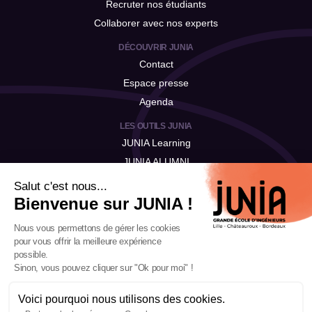
Recruter nos étudiants
Collaborer avec nos experts
DÉCOUVRIR JUNIA
Contact
Espace presse
Agenda
LES OUTILS JUNIA
JUNIA Learning
JUNIA ALUMNI
JUNIA Talent
Salut c'est nous...
Bienvenue sur JUNIA !
Nous vous permettons de gérer les cookies
pour vous offrir la meilleure expérience
possible.
Sinon, vous pouvez cliquer sur "Ok pour moi" !
Voici pourquoi nous utilisons des cookies.
Mentions légales
-
Politique de confidentialité
-
Notre politique RSE
-
Gestion des