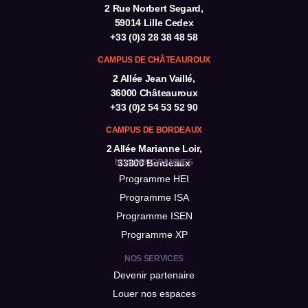
2 Rue Norbert Segard,
59014 Lille Cedex
+33 (0)3 28 38 48 58
CAMPUS DE CHÂTEAUROUX
2 Allée Jean Vaillé,
36000 Châteauroux
+33 (0)2 54 53 52 90
CAMPUS DE BORDEAUX
2 Allée Marianne Loir,
NOS PROGRAMMES
33800 Bordeaux
Programme HEI
Programme ISA
Programme ISEN
Programme XP
NOS SERVICES
Devenir partenaire
Louer nos espaces