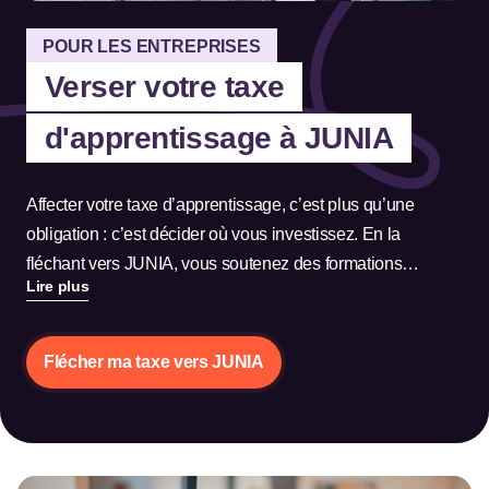
POUR LES ENTREPRISES
Verser votre taxe
d'apprentissage à JUNIA
Affecter votre taxe d’apprentissage, c’est plus qu’une
obligation : c’est décider où vous investissez. En la
fléchant vers JUNIA, vous soutenez des formations
Lire plus
ancrées dans le réel. Et vous contribuez à former des
talents prêts à agir dans votre entreprise.
Flécher ma taxe vers JUNIA