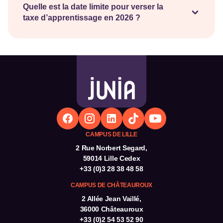
développement des projets pédagogiques, des
Quelle est la date limite pour verser la
taxe d’apprentissage en 2026 ?
équipements et des dispositifs destinés à
En 2026, deux périodes de versement sont ouvertes
accompagner les étudiants tout au long de leur
sur SOLTéA : du 26 mai au 21 août, puis du 3
cursus.
septembre au 21 octobre.
CAMPUS DE LILLE
2 Rue Norbert Segard,
59014 Lille Cedex
+33 (0)3 28 38 48 58
CAMPUS DE CHÂTEAUROUX
2 Allée Jean Vaillé,
36000 Châteauroux
+33 (0)2 54 53 52 90