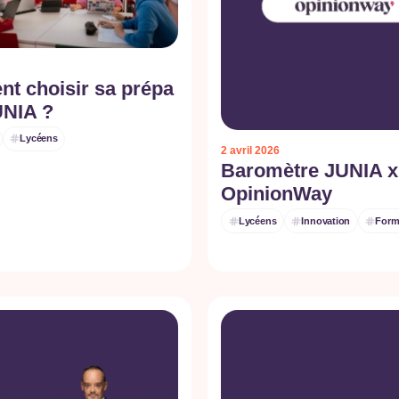
t choisir sa prépa
UNIA ?
Lycéens
2 avril 2026
Baromètre JUNIA x
OpinionWay
Lycéens
Innovation
Form