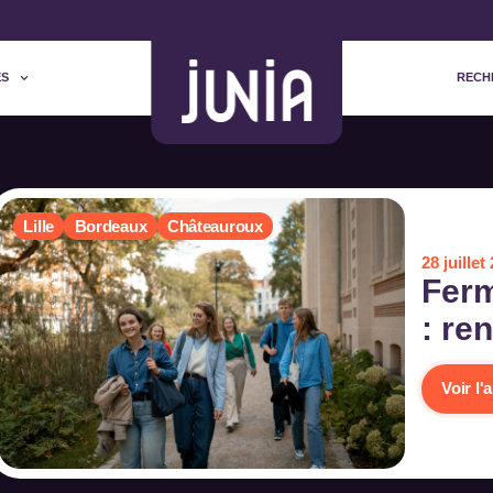
ES
RECH
Lille
Bordeaux
Châteauroux
28 juillet
Ferm
: re
Voir l'a