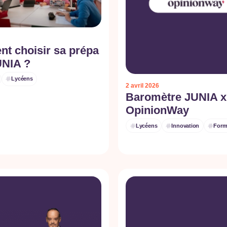
t choisir sa prépa
UNIA ?
Lycéens
2 avril 2026
Baromètre JUNIA x
OpinionWay
Lycéens
Innovation
Form