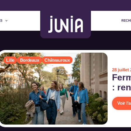
ES
RECH
Lille
Bordeaux
Châteauroux
28 juillet
Ferm
: re
Voir l'a