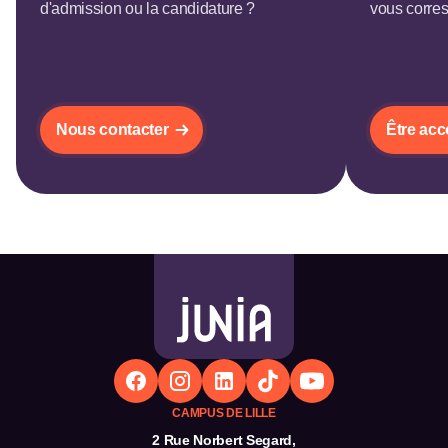
d'admission ou la candidature ?
vous corre
Nous contacter
Être ac
CAMPUS DE LILLE
2 Rue Norbert Segard,