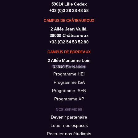
59014 Lille Cedex
+33 (0)3 28 38 48 58
CAMPUS DE CHÂTEAUROUX
2 Allée Jean Vaillé,
36000 Châteauroux
+33 (0)2 54 53 52 90
CAMPUS DE BORDEAUX
2 Allée Marianne Loir,
NOS PROGRAMMES
33800 Bordeaux
Programme HEI
Programme ISA
Programme ISEN
Programme XP
NOS SERVICES
Devenir partenaire
Louer nos espaces
Recruter nos étudiants