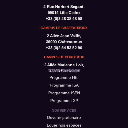
2 Rue Norbert Segard,
59014 Lille Cedex
+33 (0)3 28 38 48 58
CAMPUS DE CHÂTEAUROUX
2 Allée Jean Vaillé,
36000 Châteauroux
+33 (0)2 54 53 52 90
CAMPUS DE BORDEAUX
2 Allée Marianne Loir,
NOS PROGRAMMES
33800 Bordeaux
Programme HEI
Programme ISA
Programme ISEN
Programme XP
NOS SERVICES
Devenir partenaire
Louer nos espaces