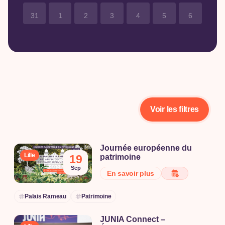
31
1
2
3
4
5
6
Voir les filtres
Journée européenne du
Lille
19
patrimoine
À l’occasion de la Journée du
Sep
En savoir plus
Patrimoine, venez découvrir la
richesse de notre histoire, de
Palais Rameau
Patrimoine
notre culture et de notre
patrimoine local. Cette journée
JUNIA Connect –
exceptionnelle vous invite à