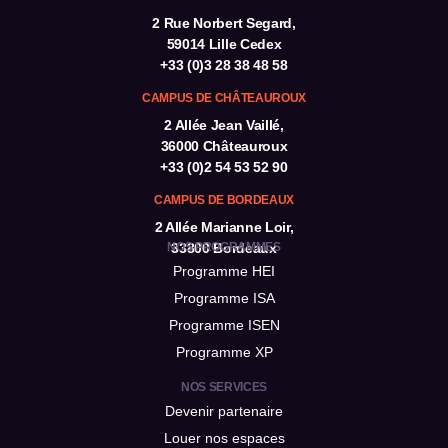
2 Rue Norbert Segard,
59014 Lille Cedex
+33 (0)3 28 38 48 58
CAMPUS DE CHÂTEAUROUX
2 Allée Jean Vaillé,
36000 Châteauroux
+33 (0)2 54 53 52 90
CAMPUS DE BORDEAUX
2 Allée Marianne Loir,
NOS PROGRAMMES
33800 Bordeaux
Programme HEI
Programme ISA
Programme ISEN
Programme XP
NOS SERVICES
Devenir partenaire
Louer nos espaces