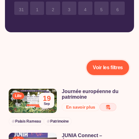
31
1
2
3
4
5
6
Voir les filtres
Journée européenne du
Lille
19
patrimoine
À l’occasion de la Journée du
Sep
En savoir plus
Patrimoine, venez découvrir la
richesse de notre histoire, de
Palais Rameau
Patrimoine
notre culture et de notre
patrimoine local. Cette journée
JUNIA Connect –
exceptionnelle vous invite à