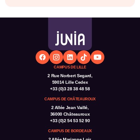
Oui. Selon leur situation, les étudiants peuvent
événements de recrutement et les différents
bénéficier de différents dispositifs : bourses sur
dispositifs favorisant l’insertion professionnelle.
critères sociaux du CROUS, bourses partenaires,
prêts d’honneur, aides ponctuelles, aides dédiées à
certains profils ou encore jobs étudiants proposés
au sein de l’école.
CAMPUS DE LILLE
2 Rue Norbert Segard,
59014 Lille Cedex
+33 (0)3 28 38 48 58
CAMPUS DE CHÂTEAUROUX
2 Allée Jean Vaillé,
36000 Châteauroux
+33 (0)2 54 53 52 90
CAMPUS DE BORDEAUX
2 Allée Marianne Loir,