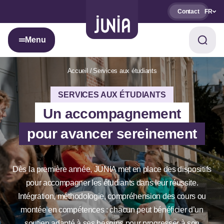
Contact
FR
Menu
Accueil
Services aux étudiants
SERVICES AUX ÉTUDIANTS
Un accompagnement
pour avancer sereinement
Dès la première année, JUNIA met en place des dispositifs
pour accompagner les étudiants dans leur réussite.
Intégration, méthodologie, compréhension des cours ou
montée en compétences : chacun peut bénéficier d’un
soutien adapté à ses besoins pour progresser à son