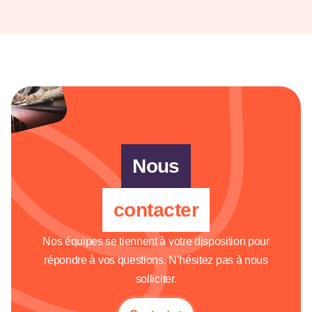
Nous
contacter
Nos équipes se tiennent à votre disposition pour
répondre à vos questions. N’hésitez pas à nous
solliciter.