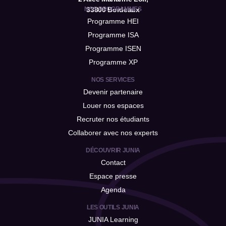
NOS PROGRAMMES
33800 Bordeaux
Programme HEI
Programme ISA
Programme ISEN
Programme XP
NOS SERVICES
Devenir partenaire
Louer nos espaces
Recruter nos étudiants
Collaborer avec nos experts
DÉCOUVRIR JUNIA
Contact
Espace presse
Agenda
LES OUTILS JUNIA
JUNIA Learning