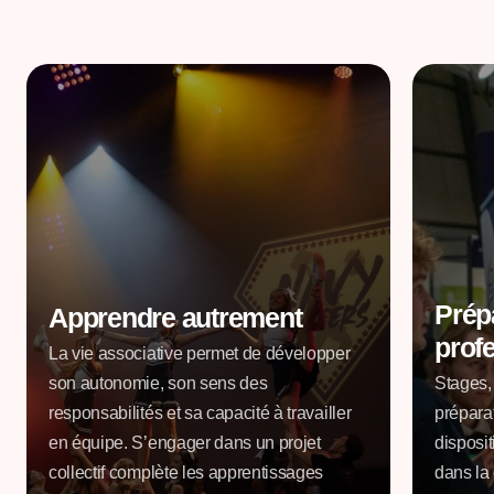
Prép
Apprendre autrement
prof
La vie associative permet de développer
son autonomie, son sens des
Stages,
responsabilités et sa capacité à travailler
préparat
en équipe. S’engager dans un projet
disposi
collectif complète les apprentissages
dans la 