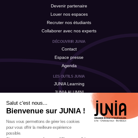
Devenir partenaire
Louer nos espaces
Recruter nos étudiants
Collaborer avec nos experts
DÉCOUVRIR JUNIA
Contact
Espace presse
Agenda
LES OUTILS JUNIA
JUNIA Learning
JUNIA ALUMNI
JUNIA Talent
Salut c'est nous...
Bienvenue sur JUNIA !
Nous vous permettons de gérer les cookies
pour vous offrir la meilleure expérience
possible.