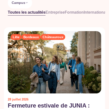
Campus
Toutes les actualités
Entreprise
Formation
International
R
Lille
Bordeaux
Châteauroux
28 juillet 2026
Fermeture estivale de JUNIA :