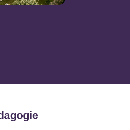
édagogie