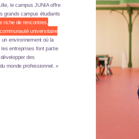
Lille, le campus JUNIA offre
lus grands campus étudiants
e riche de rencontres,
 communauté universitaire
s un environnement où la
 les entreprises font partie
e développer des
 du monde professionnel. »