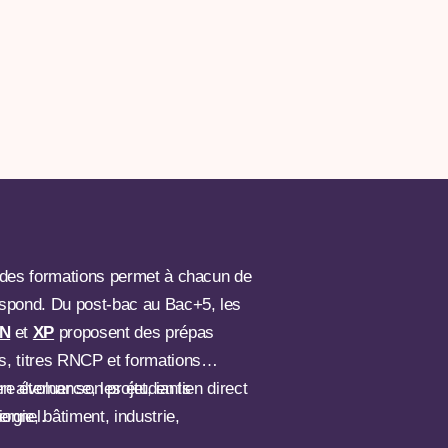
é des formations permet à chacun de
respond. Du post-bac au Bac+5, les
EN
et
XP
proposent des prépas
s, titres RNCP et formations
en alternance, les étudiants
ire évoluer son projet, en lien direct
rgie, bâtiment, industrie,
ionnel.
ntelligents, agriculture,