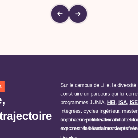
Sur le campus de Lille, la diversit
s
construire un parcours qui lui cor
,
programmes JUNIA,
HEI
,
ISA
,
IS
intégrées, cycles ingénieur, master
trajectoire
continues. En formation initiale ou 
Ici, chacun peut tester, affiner et fa
explorent des domaines variés : éne
avec les réalités du monde profess
numérique, électronique, systèmes i
Lire plus