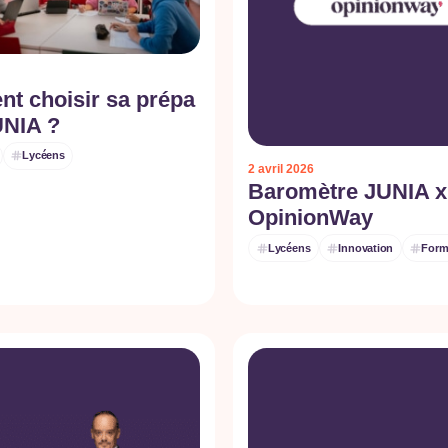
t choisir sa prépa
UNIA ?
Lycéens
2 avril 2026
Baromètre JUNIA x
OpinionWay
Lycéens
Innovation
Form