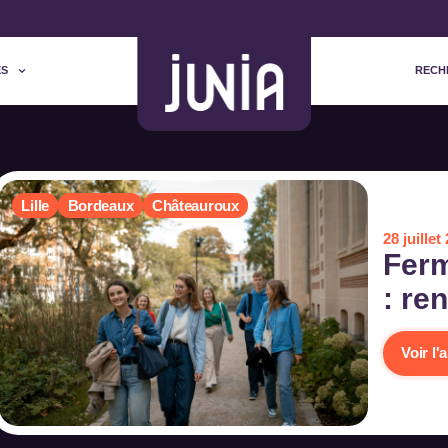
ES
RECH
Lille
Bordeaux
Châteauroux
28 juillet
Ferm
: re
Voir l'a