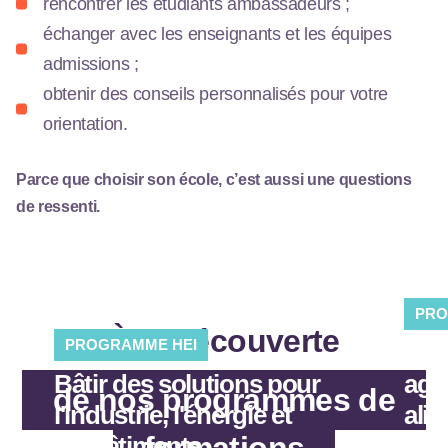
rencontrer les étudiants ambassadeurs ;
échanger avec les enseignants et les équipes
admissions ;
obtenir des conseils personnalisés pour votre
orientation.
Parce que choisir son école, c’est aussi une questions
de ressenti.
PRO
À la découverte
PROGRAMME HEI
Agir
Bâtir des solutions pour
agri
de nos programmes de
l'industrie, l'énergie et
alim
formations
les bâtiments.
env