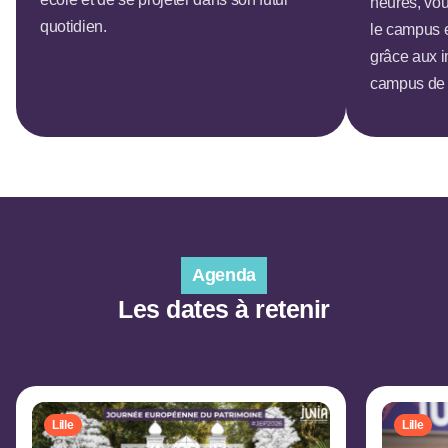
heures, vou
quotidien.
le campus et
grâce aux 
campus de L
Agenda
Les dates à retenir
Lille
Lille