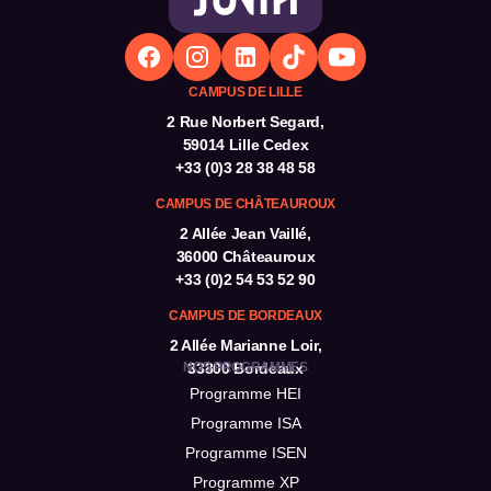
afin d’assurer une projection complète dans votre
future vie d’étudiant.
CAMPUS DE LILLE
2 Rue Norbert Segard,
59014 Lille Cedex
+33 (0)3 28 38 48 58
CAMPUS DE CHÂTEAUROUX
2 Allée Jean Vaillé,
36000 Châteauroux
+33 (0)2 54 53 52 90
CAMPUS DE BORDEAUX
2 Allée Marianne Loir,
NOS PROGRAMMES
33800 Bordeaux
Programme HEI
Programme ISA
Programme ISEN
Programme XP