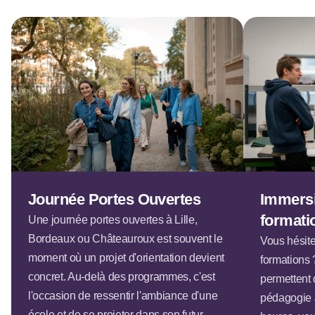
Journée Portes Ouvertes
Immers
formati
Une journée portes ouvertes à Lille,
Bordeaux ou Châteauroux est souvent le
Vous hésite
moment où un projet d'orientation devient
formations 
concret. Au-delà des programmes, c'est
permettent 
l'occasion de ressentir l'ambiance d'une
pédagogie 
école et de se projeter dans son futur