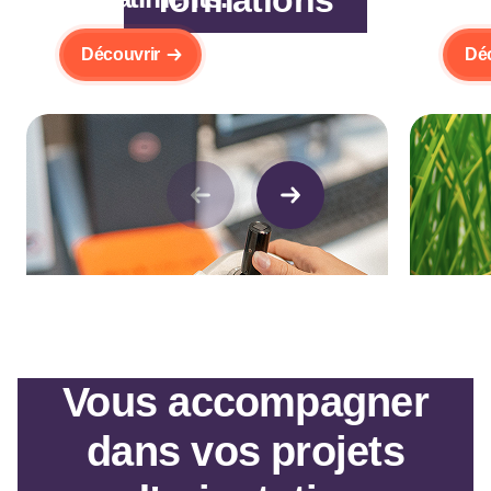
Découvrir
Dé
Vous accompagner
dans vos projets