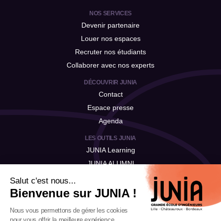
NOS SERVICES
Devenir partenaire
Louer nos espaces
Recruter nos étudiants
Collaborer avec nos experts
DÉCOUVRIR JUNIA
Contact
Espace presse
Agenda
LES OUTILS JUNIA
JUNIA Learning
JUNIA ALUMNI
JUNIA Talent
Salut c'est nous...
Bienvenue sur JUNIA !
Nous vous permettons de gérer les cookies
pour vous offrir la meilleure expérience