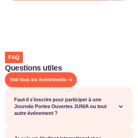
FAQ
Questions utiles
Voir tous les événements
Faut-il s’inscrire pour participer à une
Journée Portes Ouvertes JUNIA ou tout
autre événement ?
Oui. L’inscription est recommandée afin de prévoir
un accueil optimal lors de l’événement et de recevoir
toutes les informations pratiques avant votre visite.