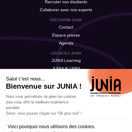
Recruter nos étudiants
Collaborer avec nos experts
DÉCOUVRIR JUNIA
Contact
Espace presse
Agenda
LES OUTILS JUNIA
JUNIA Learning
JUNIA ALUMNI
JUNIA Talent
Salut c'est nous...
Bienvenue sur JUNIA !
Nous vous permettons de gérer les cookies
pour vous offrir la meilleure expérience
possible.
Sinon, vous pouvez cliquer sur "Ok pour moi" !
Voici pourquoi nous utilisons des cookies.
Mentions légales
-
Politique de confidentialité
-
Notre politique RSE
-
Gestion des