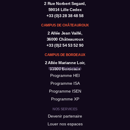
2 Rue Norbert Segard,
59014 Lille Cedex
+33 (0)3 28 38 48 58
CAMPUS DE CHÂTEAUROUX
2 Allée Jean Vaillé,
36000 Châteauroux
+33 (0)2 54 53 52 90
CAMPUS DE BORDEAUX
2 Allée Marianne Loir,
NOS PROGRAMMES
33800 Bordeaux
Programme HEI
Programme ISA
Programme ISEN
Programme XP
NOS SERVICES
Devenir partenaire
Louer nos espaces