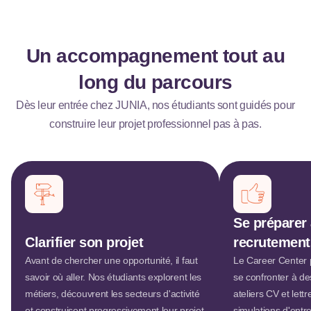
Un accompagnement tout au
long du parcours
Dès leur entrée chez JUNIA, nos étudiants sont guidés pour
construire leur projet professionnel pas à pas.
Se préparer
Clarifier son projet
recrutement
Avant de chercher une opportunité, il faut
Le Career Center 
savoir où aller. Nos étudiants explorent les
se confronter à des
métiers, découvrent les secteurs d'activité
ateliers CV et lett
et construisent progressivement leur projet
simulations d'entr