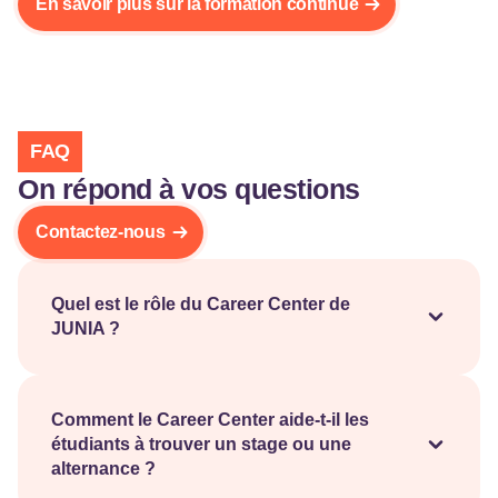
En savoir plus sur la formation continue
FAQ
On répond à vos questions
Contactez-nous
Quel est le rôle du Career Center de
JUNIA ?
Le Career Center accompagne les étudiants dans la
construction de leur projet professionnel, la
préparation aux recrutements et la recherche
Comment le Career Center aide-t-il les
étudiants à trouver un stage ou une
d’opportunités. Son objectif est de faciliter leur
alternance ?
insertion dans le monde professionnel.
Les étudiants bénéficient d’un accès à une