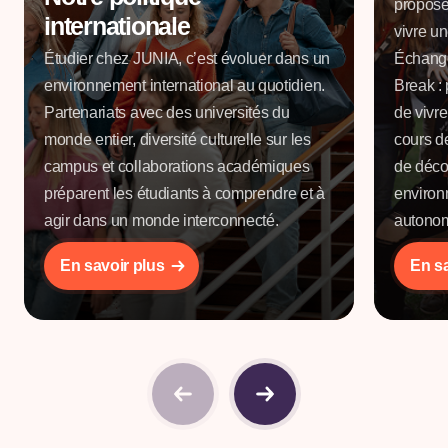
propose
Parana, Universidade Federal de Goias
internationale
vivre un
Domaines :
Agronomie, Agroalimentaire
Étudier chez JUNIA, c’est évoluer dans un
Échange
environnement international au quotidien.
Break :
Pays :
Chili
Partenariats avec des universités du
de vivr
Établissement partenaire :
PUC de Chili
monde entier, diversité culturelle sur les
cours d
Domaines :
Agronomie, Agroforesterie
campus et collaborations académiques
de déco
préparent les étudiants à comprendre et à
environ
En France
agir dans un monde interconnecté.
autonom
Établissement partenaire :
IAE Lille
En savoir plus
En sa
Domaine :
Finance