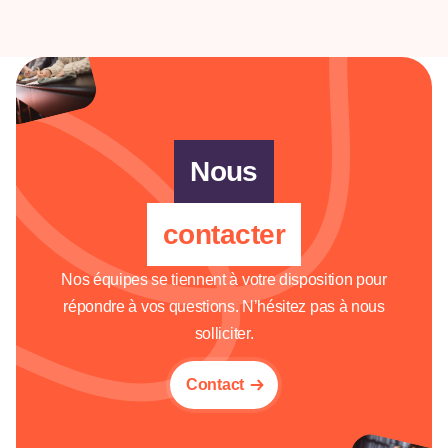
Nous
contacter
Nos équipes se tiennent à votre disposition pour
répondre à vos questions. N’hésitez pas à nous
solliciter.
Contact