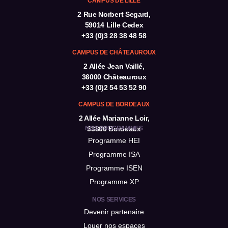
CAMPUS DE LILLE
2 Rue Norbert Segard,
59014 Lille Cedex
+33 (0)3 28 38 48 58
CAMPUS DE CHÂTEAUROUX
2 Allée Jean Vaillé,
36000 Châteauroux
+33 (0)2 54 53 52 90
CAMPUS DE BORDEAUX
2 Allée Marianne Loir,
NOS PROGRAMMES
33800 Bordeaux
Programme HEI
Programme ISA
Programme ISEN
Programme XP
NOS SERVICES
Devenir partenaire
Louer nos espaces