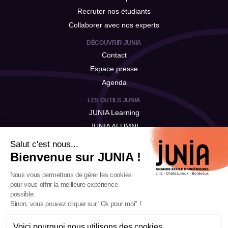
Recruter nos étudiants
Collaborer avec nos experts
DÉCOUVRIR JUNIA
Contact
Espace presse
Agenda
LES OUTILS JUNIA
JUNIA Learning
JUNIA ALUMNI
JUNIA Talent
Salut c'est nous...
Bienvenue sur JUNIA !
Nous vous permettons de gérer les cookies
pour vous offrir la meilleure expérience
possible.
Sinon, vous pouvez cliquer sur "Ok pour moi" !
Voici pourquoi nous utilisons des cookies.