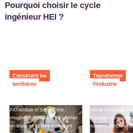
Pourquoi choisir le cycle
ingénieur HEI ?
Construire les
Transformer
territoires
l'industrie
Bâtiment Travaux Publics,
Conception mécaniq
Bâtiment Aménagement
mécatronique, robotiq
Architecture et Smart Cities :
chimie innovante, log
imaginer, construire et transformer
industrie : développe
les espaces de vie en intégrant
solutions performant