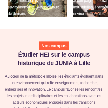
les enjeux urbains,
accompagner les tra
environnementaux et sociétaux
industrielles, énergét
de demain.
environnementales.
Nos campus
Étudier HEI sur le campus
historique de JUNIA à Lille
Au cœur de la métropole lilloise, les étudiants évoluent dans
un environnement qui relie enseignement, recherche,
Campus de
entreprises et innovation. Le campus favorise les rencontres,
les projets interdisciplinaires et les collaborations avec les
Lille
acteurs économiques engagés dans les transitions