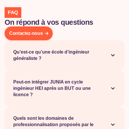
FAQ
On répond à vos questions
Contactez-nous
Qu’est-ce qu’une école d’ingénieur
généraliste ?
Une école d’ingénieur généraliste forme des
professionnels capables d’intervenir dans plusieurs
domaines techniques et scientifiques. Elle associe
Peut-on intégrer JUNIA en cycle
ingénieur HEI après un BUT ou une
polyvalence, capacité d’analyse, gestion de projet et
licence ?
spécialisation progressive.
Oui. Le cycle ingénieur HEI est accessible après un
BUT, une licence scientifique, un BTS, une CPGE
ou un Master 1 selon les modalités d’admission en
Quels sont les domaines de
professionnalisation proposés par le
vigueur.