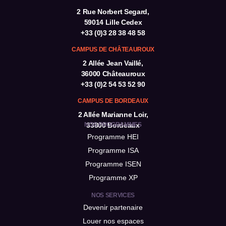
2 Rue Norbert Segard,
59014 Lille Cedex
+33 (0)3 28 38 48 58
CAMPUS DE CHÂTEAUROUX
2 Allée Jean Vaillé,
36000 Châteauroux
+33 (0)2 54 53 52 90
CAMPUS DE BORDEAUX
2 Allée Marianne Loir,
NOS PROGRAMMES
33800 Bordeaux
Programme HEI
Programme ISA
Programme ISEN
Programme XP
NOS SERVICES
Devenir partenaire
Louer nos espaces