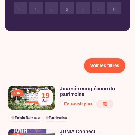
31
1
2
3
4
5
6
Voir les filtres
Journée européenne du
Lille
19
patrimoine
À l’occasion de la Journée du
Sep
En savoir plus
Patrimoine, venez découvrir la
richesse de notre histoire, de
Palais Rameau
Patrimoine
notre culture et de notre
patrimoine local. Cette journée
JUNIA Connect –
exceptionnelle vous invite à