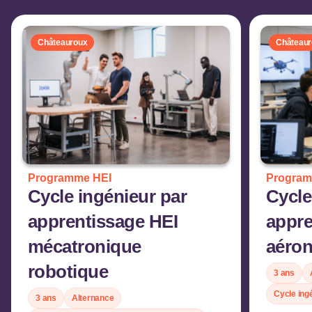
Châteauroux
Châteaur
Programme HEI
Program
Cycle ingénieur par
Cycle
apprentissage HEI
appre
mécatronique
aéron
robotique
3 ans
Cycle ing
3 ans
Alternance