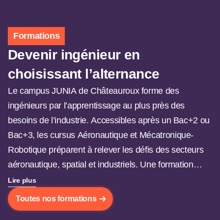
Formations
Devenir ingénieur en
choisissant l’alternance
Le campus JUNIA de Châteauroux forme des
ingénieurs par l’apprentissage au plus près des
besoins de l’industrie. Accessibles après un Bac+2 ou
Bac+3, les cursus Aéronautique et Mécatronique-
Robotique préparent à relever les défis des secteurs
aéronautique, spatial et industriels. Une formation
concrète, en immersion en entreprise, menant à un
Lire plus
diplôme d’ingénieur JUNIA programme HEI reconnu
Toutes nos formations
par la CTI.