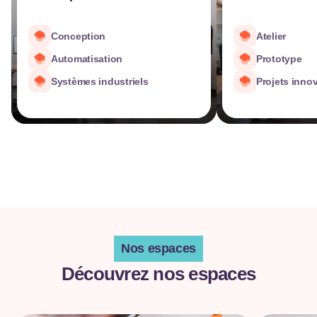
Conception
Atelier
Automatisation
Prototype
Systèmes industriels
Projets inno
Nos espaces
Découvrez nos espaces