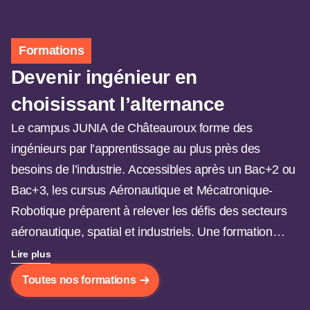
Formations
Devenir ingénieur en
choisissant l’alternance
Le campus JUNIA de Châteauroux forme des
ingénieurs par l’apprentissage au plus près des
besoins de l’industrie. Accessibles après un Bac+2 ou
Bac+3, les cursus Aéronautique et Mécatronique-
Robotique préparent à relever les défis des secteurs
aéronautique, spatial et industriels. Une formation
concrète, en immersion en entreprise, menant à un
Lire plus
diplôme d’ingénieur JUNIA programme HEI reconnu
Toutes nos formations
par la CTI.