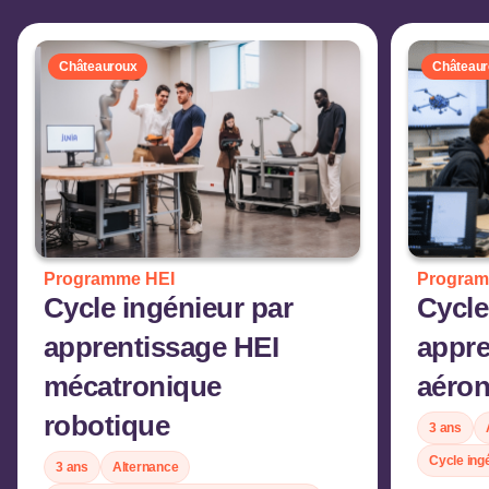
Châteauroux
Châteaur
Programme HEI
Program
Cycle ingénieur par
Cycle
apprentissage HEI
appre
mécatronique
aéron
robotique
3 ans
Cycle ing
3 ans
Alternance