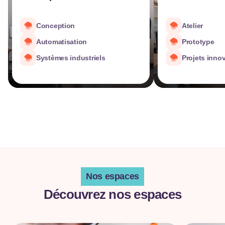
Conception
Atelier
Automatisation
Prototype
Systèmes industriels
Projets inno
Nos espaces
Découvrez nos espaces