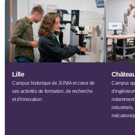
Lille
Châtea
Campus historique de JUNIA et cœur de
Campus spé
ses activités de formation, de recherche
d'ingénieur
et d'innovation
notamment 
industriels
mécatroniq