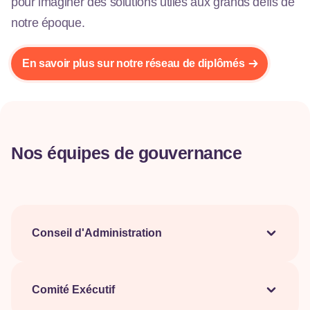
pour imaginer des solutions utiles aux grands défis de
notre époque.
En savoir plus sur notre réseau de diplômés
Nos équipes de gouvernance
Conseil d'Administration
Benoit CAMBIER, Président
François SALMON, 1er Vice-Président
Norma LOEFFEL, 2nd Vice-Présidente
Comité Exécutif
David BRUSSELLE, Secrétaire
Alexandre RIGAL, Directeur général JUNIA &