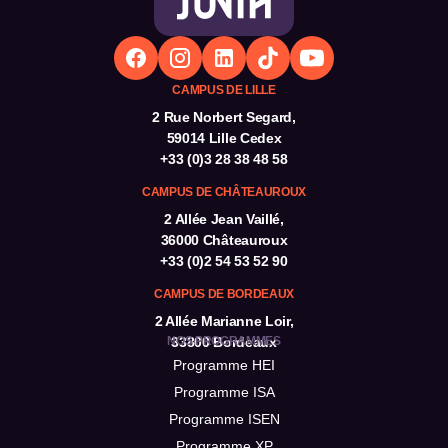
de la formation continue et des formations certifiées
par des Titres RNCP.
CAMPUS DE LILLE
2 Rue Norbert Segard,
59014 Lille Cedex
+33 (0)3 28 38 48 58
CAMPUS DE CHÂTEAUROUX
2 Allée Jean Vaillé,
36000 Châteauroux
+33 (0)2 54 53 52 90
CAMPUS DE BORDEAUX
2 Allée Marianne Loir,
NOS PROGRAMMES
33800 Bordeaux
Programme HEI
Programme ISA
Programme ISEN
Programme XP