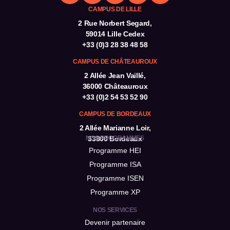
CAMPUS DE LILLE
2 Rue Norbert Segard,
59014 Lille Cedex
+33 (0)3 28 38 48 58
CAMPUS DE CHÂTEAUROUX
2 Allée Jean Vaillé,
36000 Châteauroux
+33 (0)2 54 53 52 90
CAMPUS DE BORDEAUX
2 Allée Marianne Loir,
NOS PROGRAMMES
33800 Bordeaux
Programme HEI
Programme ISA
Programme ISEN
Programme XP
NOS SERVICES
Devenir partenaire