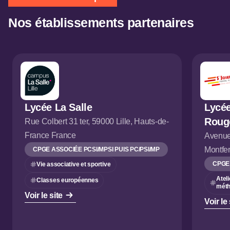
Nos établissements partenaires
Lycée La Salle
Lycée
Roug
Rue Colbert 31 ter, 59000 Lille, Hauts-de-
France France
Avenue
Montfer
CPGE ASSOCIÉE PCSI/MPSI PUIS PC/PSI/MP
CPGE 
Vie associative et sportive
Ateli
Classes européennes
méth
Voir le site
Voir le 