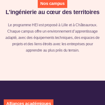
Nos campus
L'ingénierie au cœur des territoires
Le programme HEI est proposé à Lille et à Châteauroux.
Campus de
Chaque campus offre un environnement d’apprentissage
adapté, avec des équipements techniques, des espaces de
Lille
projets et des liens étroits avec les entreprises pour
apprendre au plus près du terrain.
Découvrir
Alliances académiques