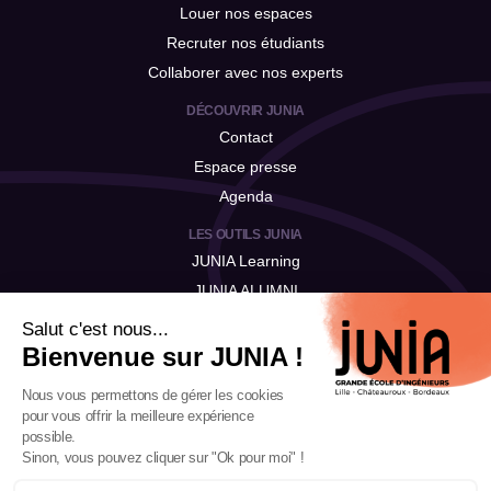
Louer nos espaces
Recruter nos étudiants
Collaborer avec nos experts
DÉCOUVRIR JUNIA
Contact
Espace presse
Agenda
LES OUTILS JUNIA
JUNIA Learning
JUNIA ALUMNI
JUNIA Talent
Salut c'est nous...
Bienvenue sur JUNIA !
Nous vous permettons de gérer les cookies
pour vous offrir la meilleure expérience
possible.
Sinon, vous pouvez cliquer sur "Ok pour moi" !