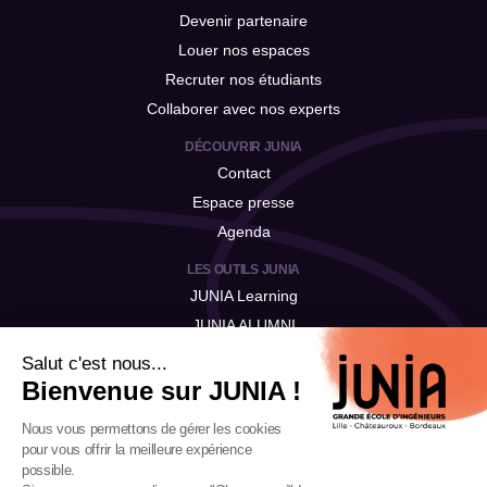
Devenir partenaire
Louer nos espaces
Recruter nos étudiants
Collaborer avec nos experts
DÉCOUVRIR JUNIA
Contact
Espace presse
Agenda
LES OUTILS JUNIA
JUNIA Learning
JUNIA ALUMNI
JUNIA Talent
Salut c'est nous...
Bienvenue sur JUNIA !
Nous vous permettons de gérer les cookies
pour vous offrir la meilleure expérience
possible.