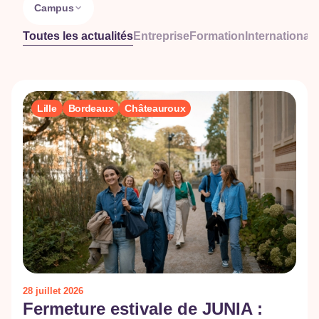
Campus
Toutes les actualités
Entreprise
Formation
International
R
Lille
Bordeaux
Châteauroux
28 juillet 2026
Fermeture estivale de JUNIA :