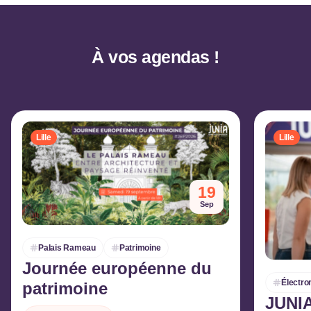
À vos agendas !
Lille
Lille
19
Sep
Palais Rameau
Patrimoine
Journée européenne du
Électro
patrimoine
JUNIA
À l’occasion de la Journée du Patrimoine, venez