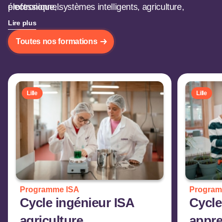
électronique, systèmes intelligents, agriculture,
professionnel.
alimentation, environnement.
Lire plus
Toutes nos formations
Lille
Lille
Programme ISA
Program
Cycle ingénieur ISA
Cycle
agriculture,
appre