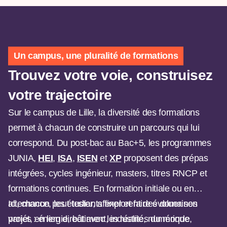
Un campus, une pluralité de formations
Trouvez votre voie, construisez
votre trajectoire
Sur le campus de Lille, la diversité des formations
permet à chacun de construire un parcours qui lui
correspond. Du post-bac au Bac+5, les programmes
JUNIA,
HEI
,
ISA
,
ISEN
et
XP
proposent des prépas
intégrées, cycles ingénieur, masters, titres RNCP et
formations continues. En formation initiale ou en
alternance, les étudiants explorent des domaines
Ici, chacun peut tester, affiner et faire évoluer son
variés : énergie, bâtiment, industrie, numérique,
projet, en lien direct avec les réalités du monde