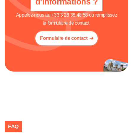
d'informations ?
Appelez-nous au
+33 3 28 38 48 58
ou remplissez
le formulaire de contact.
Formulaire de contact
FAQ