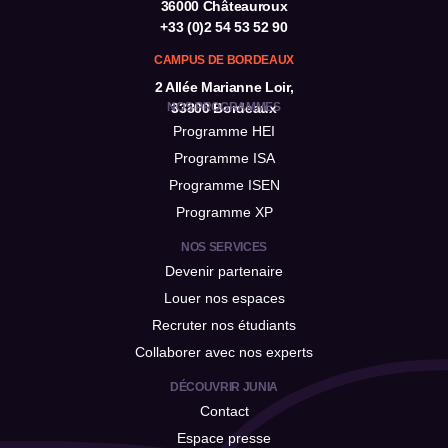
36000 Châteauroux
+33 (0)2 54 53 52 90
CAMPUS DE BORDEAUX
2 Allée Marianne Loir,
NOS PROGRAMMES
33800 Bordeaux
Programme HEI
Programme ISA
Programme ISEN
Programme XP
NOS SERVICES
Devenir partenaire
Louer nos espaces
Recruter nos étudiants
Collaborer avec nos experts
DÉCOUVRIR JUNIA
Contact
Espace presse