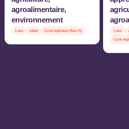
agroalimentaire,
agric
environnement
agroa
3 ans
Initial
Cycle ingénieur (Bac+5)
3 ans
Cycle ing