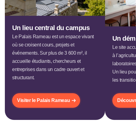
Un lieu central du campus
Le Palais Rameau est un espace vivant
Un démo
où se croisent cours, projets et
Le site acc
événements. Sur plus de 3 600 m², il
à l’agricultu
accueille étudiants, chercheurs et
laboratoire
entreprises dans un cadre ouvert et
Un lieu po
structurant.
les transiti
Visiter le Palais Rameau
Découvr