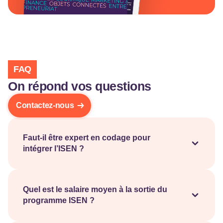
FAQ
On répond vos questions
Contactez-nous
Faut-il être expert en codage pour
intégrer l’ISEN ?
Non. Le cycle préparatoire permet d’acquérir
progressivement les bases en programmation,
électronique et sciences de l’ingénieur.
Quel est le salaire moyen à la sortie du
programme ISEN ?
Les diplômés ISEN accèdent à des secteurs en forte