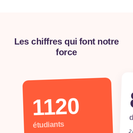
Les chiffres qui font notre
force
1120
d
étudiants
2 