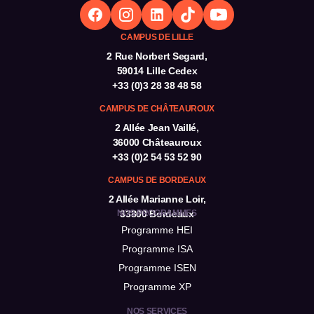
n’existe pas de passerelles automatiques ni de
procédure d’admission commune avec les autres
CAMPUS DE LILLE
écoles ISEN en France.
2 Rue Norbert Segard,
59014 Lille Cedex
+33 (0)3 28 38 48 58
CAMPUS DE CHÂTEAUROUX
2 Allée Jean Vaillé,
36000 Châteauroux
+33 (0)2 54 53 52 90
CAMPUS DE BORDEAUX
2 Allée Marianne Loir,
NOS PROGRAMMES
33800 Bordeaux
Programme HEI
Programme ISA
Programme ISEN
Programme XP
NOS SERVICES