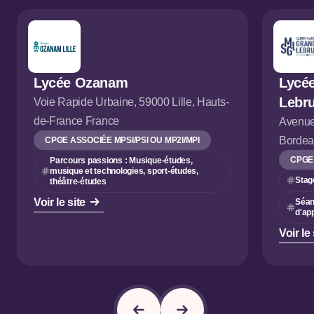
Lycée Ozanam
Lycée
Lebr
Voie Rapide Urbaine, 59000 Lille, Hauts-
de-France France
Avenue
Bordea
CPGE ASSOCIÉE MPSI/PSI OU MP2I/MPI
CPGE
Parcours passions : Musique-études,
musique et technologies, sport-études,
Stag
théâtre-études
Voir le site
Séan
d'ap
Voir le 