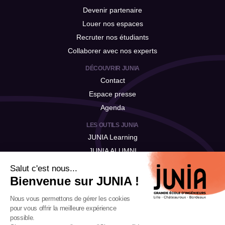
Devenir partenaire
Louer nos espaces
Recruter nos étudiants
Collaborer avec nos experts
DÉCOUVRIR JUNIA
Contact
Espace presse
Agenda
LES OUTILS JUNIA
JUNIA Learning
JUNIA ALUMNI
JUNIA Talent
Salut c'est nous...
Bienvenue sur JUNIA !
Nous vous permettons de gérer les cookies
pour vous offrir la meilleure expérience
possible.