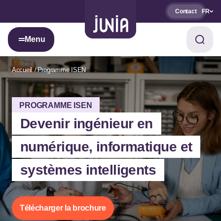
Contact
FR
Menu
Accueil
Programme ISEN
PROGRAMME ISEN
Devenir ingénieur en
numérique, informatique et
systèmes intelligents
Télécharger la brochure