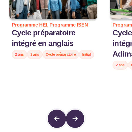
Programme HEI, Programme ISEN
Program
Cycle préparatoire
Cycle
intégré en anglais
intég
Adim
2 ans
3 ans
Cycle préparatoire
Initial
2 ans