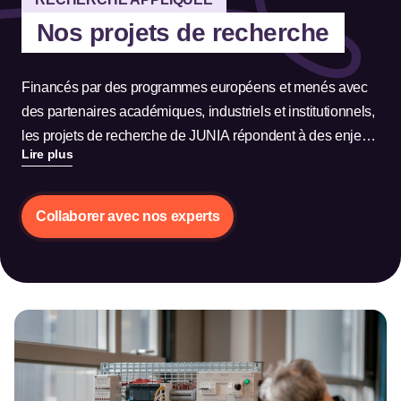
Nos projets de recherche
Financés par des programmes européens et menés avec
des partenaires académiques, industriels et institutionnels,
les projets de recherche de JUNIA répondent à des enjeux
Lire plus
concrets liés à l’agriculture, l’énergie, l’industrie, le
numérique, la santé et l’environnement.
Collaborer avec nos experts