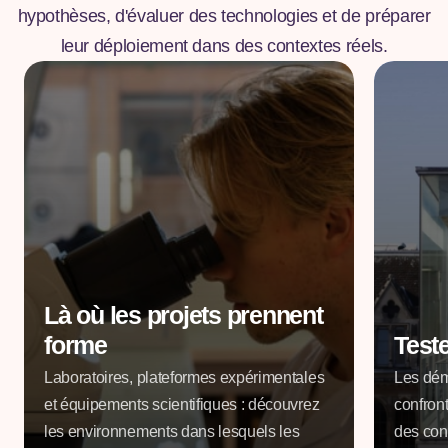
hypothèses, d'évaluer des technologies et de préparer
leur déploiement dans des contextes réels.
Là où les projets prennent
forme
Test
Laboratoires, plateformes expérimentales
Les dém
et équipements scientifiques : découvrez
confront
les environnements dans lesquels les
des cond