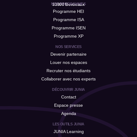
NOS PROGRAMMES
33800 Bordeaux
Programme HEI
Programme ISA
Programme ISEN
Programme XP
NOS SERVICES
Devenir partenaire
Louer nos espaces
Recruter nos étudiants
Collaborer avec nos experts
DÉCOUVRIR JUNIA
Contact
Espace presse
Agenda
LES OUTILS JUNIA
JUNIA Learning